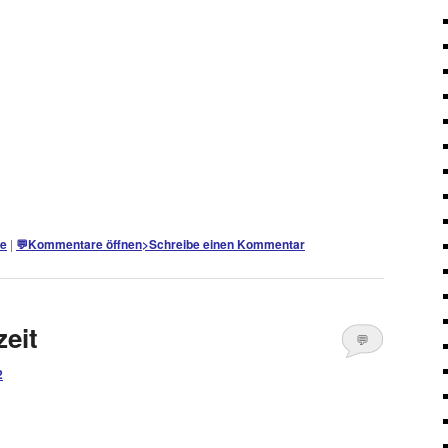
e
|
💬
Kommentare öffnen
>
Schreibe einen Kommentar
zeit
💬
2
Kommentare
öffnen
>