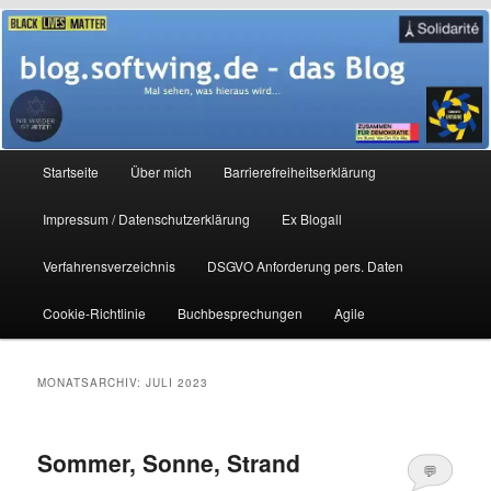
Zum
Zum
Mal sehen, was hieraus wird…
primären
sekundären
Inhalt
Inhalt
springen
springen
blog.softwing.de – das Blog
Hauptmenü
Startseite
Über mich
Barrierefreiheitserklärung
Impressum / Datenschutzerklärung
Ex Blogall
Verfahrensverzeichnis
DSGVO Anforderung pers. Daten
Cookie-Richtlinie
Buchbesprechungen
Agile
MONATSARCHIV:
JULI 2023
Sommer, Sonne, Strand
💬