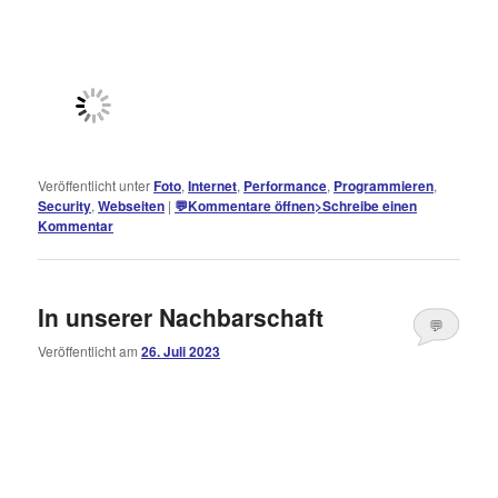
Veröffentlicht unter
Foto
,
Internet
,
Performance
,
Programmieren
,
Security
,
Webseiten
|
💬
Kommentare öffnen
>
Schreibe einen
Kommentar
In unserer Nachbarschaft
💬
Veröffentlicht am
26. Juli 2023
Kommentare
öffnen
>