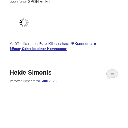
eben jener SPON-Artikel
Veröffentlicht unter
Foto
,
Klimaschutz
|
💬
Kommentare
öffnen
>
Schreibe einen Kommentar
Heide Simonis
💬
Veröffentlicht am
28. Juli 2023
Kommentare
öffnen
>