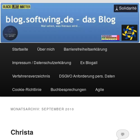
Zum
Zum
Mal sehen, was hieraus wird…
primären
sekundären
Inhalt
Inhalt
springen
springen
blog.softwing.de – das Blog
Hauptmenü
Startseite
Über mich
Barrierefreiheitserklärung
Impressum / Datenschutzerklärung
Ex Blogall
Verfahrensverzeichnis
DSGVO Anforderung pers. Daten
Cookie-Richtlinie
Buchbesprechungen
Agile
MONATSARCHIV:
SEPTEMBER 2010
Christa
💬