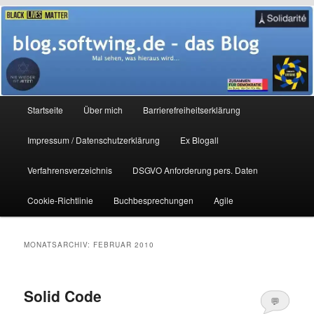
Zum
Zum
Mal sehen, was hieraus wird…
primären
sekundären
Inhalt
Inhalt
springen
springen
blog.softwing.de – das Blog
Hauptmenü
Startseite
Über mich
Barrierefreiheitserklärung
Impressum / Datenschutzerklärung
Ex Blogall
Verfahrensverzeichnis
DSGVO Anforderung pers. Daten
Cookie-Richtlinie
Buchbesprechungen
Agile
MONATSARCHIV:
FEBRUAR 2010
Solid Code
💬