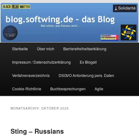
Zum
Zum
Mal sehen, was hieraus wird…
primären
sekundären
Inhalt
Inhalt
springen
springen
blog.softwing.de – das Blog
Hauptmenü
Startseite
Über mich
Barrierefreiheitserklärung
Impressum / Datenschutzerklärung
Ex Blogall
Verfahrensverzeichnis
DSGVO Anforderung pers. Daten
Cookie-Richtlinie
Buchbesprechungen
Agile
MONATSARCHIV:
OKTOBER 2025
Sting – Russians