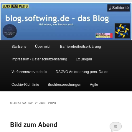
Zum
Zum
Mal sehen, was hieraus wird…
primären
sekundären
Inhalt
Inhalt
springen
springen
blog.softwing.de – das Blog
Hauptmenü
Startseite
Über mich
Barrierefreiheitserklärung
Impressum / Datenschutzerklärung
Ex Blogall
Verfahrensverzeichnis
DSGVO Anforderung pers. Daten
Cookie-Richtlinie
Buchbesprechungen
Agile
MONATSARCHIV:
JUNI 2023
Bild zum Abend
💬