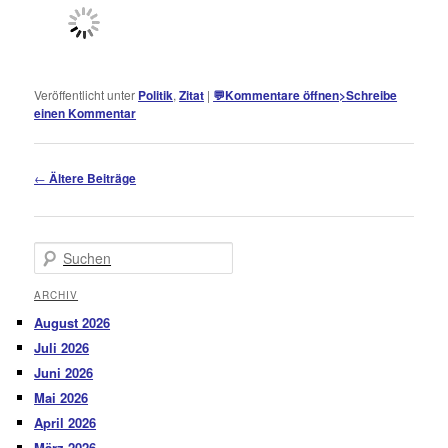
Veröffentlicht unter
Politik
,
Zitat
|
💬
Kommentare öffnen
>
Schreibe
einen Kommentar
Beitragsnavigation
←
Ältere Beiträge
Suchen
ARCHIV
August 2026
Juli 2026
Juni 2026
Mai 2026
April 2026
März 2026