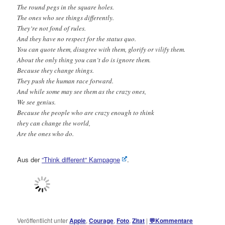
The round pegs in the square holes.
The ones who see things differently.
They‘re not fond of rules.
And they have no respect for the status quo.
You can quote them, disagree with them, glorify or vilify them.
About the only thing you can‘t do is ignore them.
Because they change things.
They push the human race forward.
And while some may see them as the crazy ones,
We see genius.
Because the people who are crazy enough to think
they can change the world,
Are the ones who do.
Aus der
“Think different“ Kampagne
.
Veröffentlicht unter
Apple
,
Courage
,
Foto
,
Zitat
|
💬
Kommentare