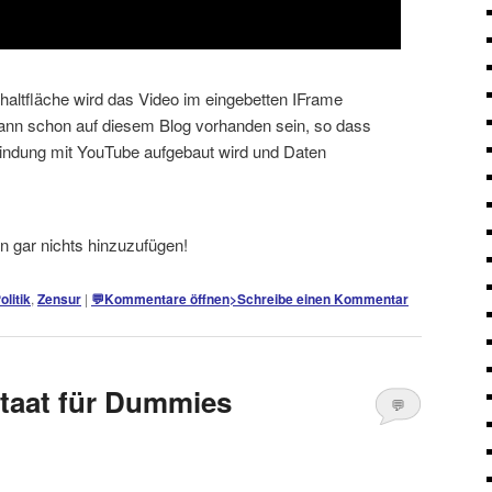
schaltfläche wird das Video im eingebetten IFrame
kann schon auf diesem Blog vorhanden sein, so dass
bindung mit YouTube aufgebaut wird und Daten
in gar nichts hinzuzufügen!
olitik
,
Zensur
|
💬
Kommentare öffnen
>
Schreibe einen Kommentar
aat für Dummies
💬
Kommentare
öffnen
>