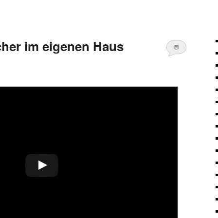
cher im eigenen Haus
💬
Kommentare
öffnen
>
nsehen