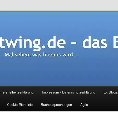
.de – das Blog
rierefreiheitserklärung
Impressum / Datenschutzerklärung
Ex Blogal
Cookie-Richtlinie
Buchbesprechungen
Agile