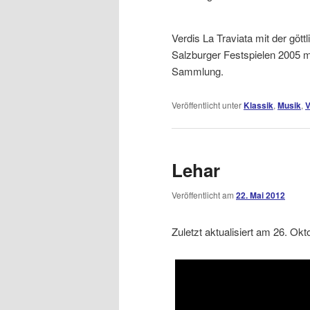
Verdis La Traviata mit der göt
Salzburger Festspielen 2005 mit
Sammlung.
Veröffentlicht unter
Klassik
,
Musik
,
V
Lehar
Veröffentlicht am
22. Mai 2012
Zuletzt aktualisiert am 26. Ok
Dieses Video auf YouTube a