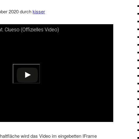
öffnen
>
tober 2020 durch
kisser
t. Clueso (Offizielles Video)
nsehen
schaltfläche wird das Video im eingebetten IFrame