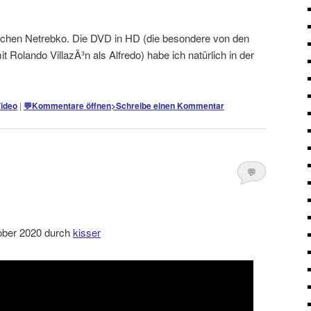
tlichen Netrebko. Die DVD in HD (die besondere von den
 Rolando VillazÃ³n als Alfredo) habe ich natürlich in der
ideo
|
💬
Kommentare öffnen
>
Schreibe einen Kommentar
💬
Kommentare
öffnen
>
tober 2020 durch
kisser
nsehen