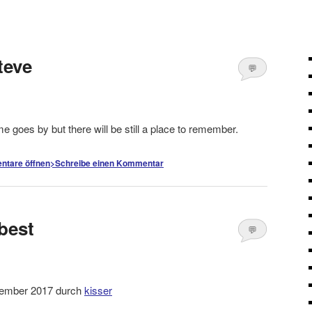
teve
💬
Kommentare
öffnen
>
me goes by but there will be still a place to remember.
tare öffnen
>
Schreibe einen Kommentar
best
💬
Kommentare
öffnen
>
ovember 2017 durch
kisser