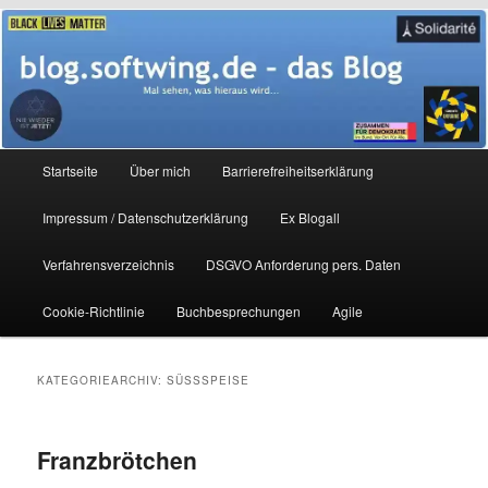
Zum
Zum
Mal sehen, was hieraus wird…
primären
sekundären
Inhalt
Inhalt
springen
springen
blog.softwing.de – das Blog
Hauptmenü
Startseite
Über mich
Barrierefreiheitserklärung
Impressum / Datenschutzerklärung
Ex Blogall
Verfahrensverzeichnis
DSGVO Anforderung pers. Daten
Cookie-Richtlinie
Buchbesprechungen
Agile
KATEGORIEARCHIV:
SÜSSSPEISE
Franzbrötchen