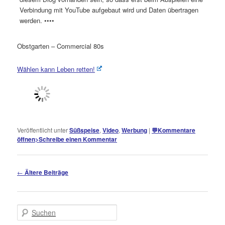
Verbindung mit YouTube aufgebaut wird und Daten übertragen
werden. ••••
Obstgarten – Commercial 80s
Wählen kann Leben retten!
Veröffentlicht unter
Süßspeise
,
Video
,
Werbung
|
💬
Kommentare
öffnen
>
Schreibe einen Kommentar
Beitragsnavigation
←
Ältere Beiträge
Suchen