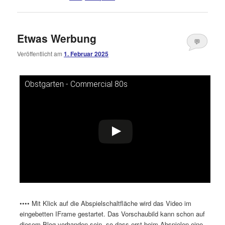
Etwas Werbung
💬
Veröffentlicht am
1. Februar 2025
Kommentare
öffnen
>
Obstgarten - Commercial 80s
Dieses Video auf YouTube ansehen
•••• Mit Klick auf die Abspielschaltfläche wird das Video im
eingebetten IFrame gestartet. Das Vorschaubild kann schon auf
diesem Blog vorhanden sein, so dass erst beim Abspielen eine