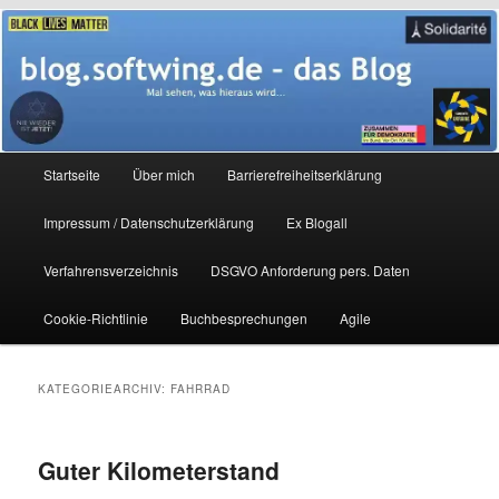
Zum
Zum
Mal sehen, was hieraus wird…
primären
sekundären
Inhalt
Inhalt
springen
springen
blog.softwing.de – das Blog
Hauptmenü
Startseite
Über mich
Barrierefreiheitserklärung
Impressum / Datenschutzerklärung
Ex Blogall
Verfahrensverzeichnis
DSGVO Anforderung pers. Daten
Cookie-Richtlinie
Buchbesprechungen
Agile
KATEGORIEARCHIV:
FAHRRAD
Guter Kilometerstand