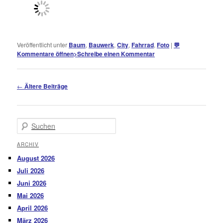
Veröffentlicht unter
Baum
,
Bauwerk
,
City
,
Fahrrad
,
Foto
|
💬
Kommentare öffnen
>
Schreibe einen Kommentar
Beitragsnavigation
←
Ältere Beiträge
Suchen
ARCHIV
August 2026
Juli 2026
Juni 2026
Mai 2026
April 2026
März 2026