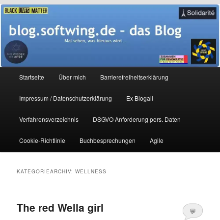
Zum
Zum
Mal sehen, was hieraus wird…
primären
sekundären
Inhalt
Inhalt
springen
springen
blog.softwing.de – das Blog
Hauptmenü
Startseite
Über mich
Barrierefreiheitserklärung
Impressum / Datenschutzerklärung
Ex Blogall
Verfahrensverzeichnis
DSGVO Anforderung pers. Daten
Cookie-Richtlinie
Buchbesprechungen
Agile
KATEGORIEARCHIV:
WELLNESS
The red Wella girl
💬