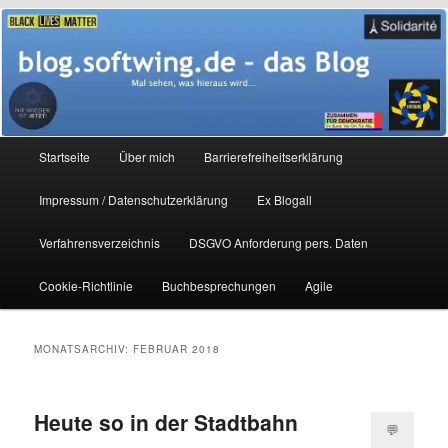
Zum
Zum
Mal sehen, was hieraus wird…
primären
sekundären
Inhalt
Inhalt
springen
springen
blog.softwing.de – das Blog
Hauptmenü
Startseite
Über mich
Barrierefreiheitserklärung
Impressum / Datenschutzerklärung
Ex Blogall
Verfahrensverzeichnis
DSGVO Anforderung pers. Daten
Cookie-Richtlinie
Buchbesprechungen
Agile
MONATSARCHIV:
FEBRUAR 2018
Heute so in der Stadtbahn
💬