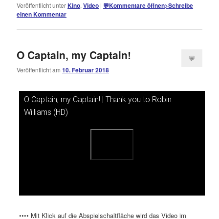
Veröffentlicht unter
Kino
,
Video
|
💬
Kommentare öffnen
>
Schreibe
einen Kommentar
O Captain, my Captain!
💬
Veröffentlicht am
10. Februar 2018
Kommentare
öffnen
>
O Captain, my Captain! | Thank you to Robin
Dieses Video auf YouTube ansehen
Williams (HD)
•••• Mit Klick auf die Abspielschaltfläche wird das Video im