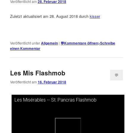
Veröffentlicht am
28. Februar 2018
Kommentare
öffnen
>
Zuletzt aktualisiert am 28. August 2018 durch
kisser
Veröffentlicht unter
Allgemein
|
💬
Kommentare öffnen
>
Schreibe
einen Kommentar
Les Mis Flashmob
💬
Veröffentlicht am
16. Februar 2018
Kommentare
öffnen
>
Les Misérables -- St. Pancras Flashmob
Dieses Video auf YouTube ansehen