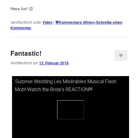
Have fun! 😉
Veröffentlicht unter
Video
|
💬
Kommentare öffnen
>
Schreibe einen
Kommentar
Fantastic!
💬
Veröffentlicht am
12. Februar 2018
Kommentare
öffnen
>
Surprise Wedding Les Misérables Musical Flash
Dieses Video auf YouTube ansehen
Mob! Watch the Bride's REACTION!!!!