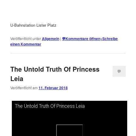
öffnen
>
U-Bahnstation Lister Platz
Veröffentlicht unter
Allgemein
|
💬
Kommentare öffnen
>
Schreibe
einen Kommentar
The Untold Truth Of Princess
💬
Leia
Kommentare
Veröffentlicht am
11. Februar 2018
öffnen
>
The Untold Truth Of Princess Leia
Dieses Video auf YouTube ansehen