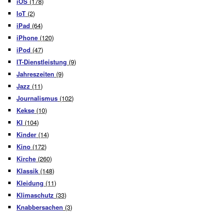
iOS
(178)
IoT
(2)
iPad
(64)
iPhone
(120)
iPod
(47)
IT-Dienstleistung
(9)
Jahreszeiten
(9)
Jazz
(11)
Journalismus
(102)
Kekse
(10)
KI
(104)
Kinder
(14)
Kino
(172)
Kirche
(260)
Klassik
(148)
Kleidung
(11)
Klimaschutz
(33)
Knabbersachen
(3)