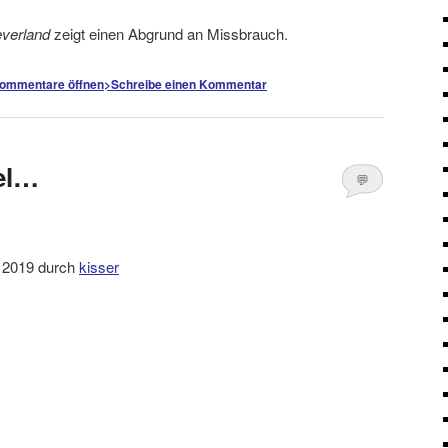
everland
zeigt einen Abgrund an Missbrauch.
ommentare öffnen
>
Schreibe einen Kommentar
el…
💬
Kommentare
öffnen
>
ni 2019 durch
kisser