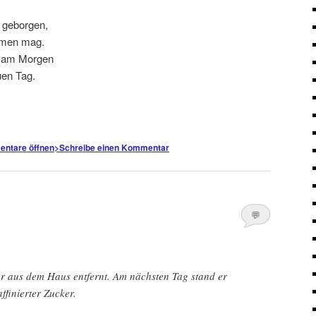
 geborgen,
mmen mag.
d am Morgen
en Tag.
ntare öffnen
>
Schreibe einen Kommentar
💬
Kommentare
öffnen
>
er aus dem Haus entfernt. Am nächsten Tag stand er
affinierter Zucker.