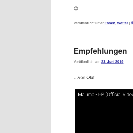
😉
Veröffentlicht unter
Essen
,
Wetter
|

Empfehlungen
Veröffentlicht am
23. Juni 2019
…von Olaf:
Maluma - HP (Official Vide
Dieses Video auf YouTube a