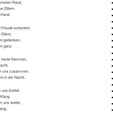
höchsten Rand,
e Zittern
n Hand.
al Freude schenken
e Glanz,
en gedenken,
en ganz.
n heute flammen,
racht,
der uns zusammen.
nt in der Nacht.
 uns breitet,
 Klang
m uns weitet,
sang.