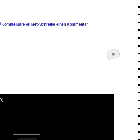

Kommentare öffnen
>
Schreibe einen Kommentar
💬
Kommentare
öffnen
>
o)
nsehen