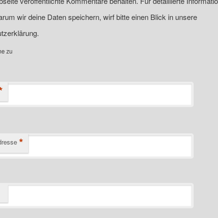
seite veröffentlichte Kommentare behalten. Für detaillierte Informati
rum wir deine Daten speichern, wirf bitte einen Blick in unsere
tzerklärung.
me zu
*
*
dresse