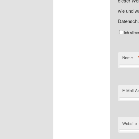
dieser Web
wie und wa
Datenschu
Ich stim
Name
E-Mail-A
Website