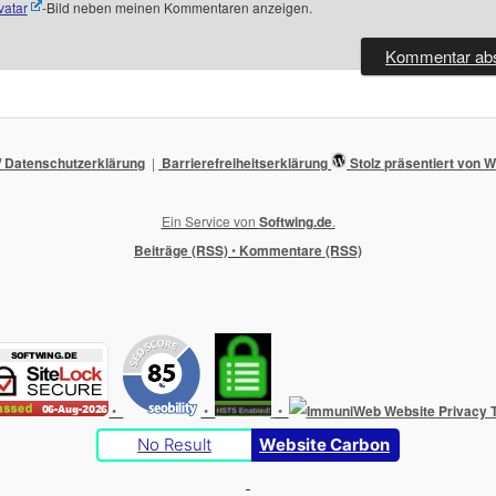
vatar
-Bild neben meinen Kommentaren anzeigen.
 Datenschutzerklärung
Barrierefreiheitserklärung
Stolz präsentiert von
Ein Service von
Softwing.de
.
Beiträge (RSS)
•
Kommentare (RSS)
•
•
•
No Result
Website Carbon