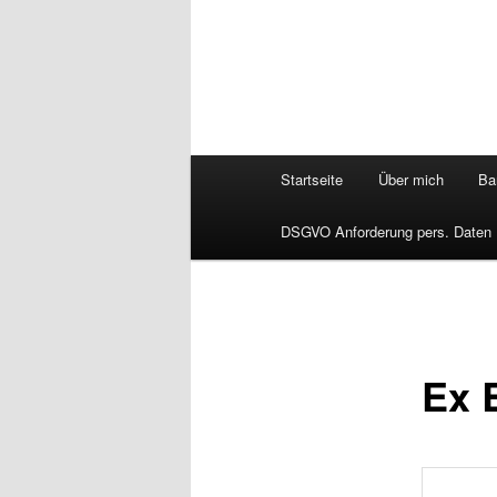
Hauptmenü
Startseite
Über mich
Bar
DSGVO Anforderung pers. Daten
Ex 