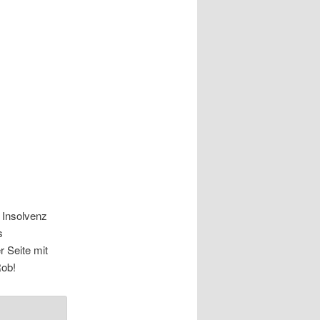
 Insolvenz
s
 Seite mit
Rob!