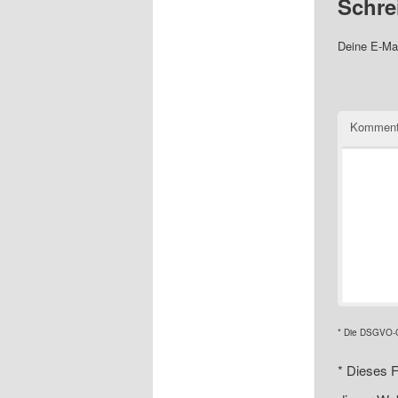
Schre
Deine E-Mai
Komment
* Die DSGVO-Ch
*
Dieses F