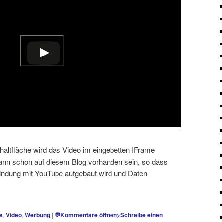
schaltfläche wird das Video im eingebetten IFrame
kann schon auf diesem Blog vorhanden sein, so dass
bindung mit YouTube aufgebaut wird und Daten
s
,
Video
,
Werbung
|
💬
Kommentare öffnen
>
Schreibe einen