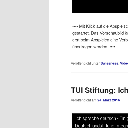
•••• Mit Klick auf die Abspiel
gestartet. Das Vorschaubild 
erst beim Abspielen eine Ver
übertragen werden. ••••
Veröffentlicht unter
Swissness
,
Vide
TUI Stiftung: I
Veröffentlicht am
24. März 2016
Ich spreche deutsch - Ein
Dieses Video auf YouTube a
Deutschlandstiftung Integr