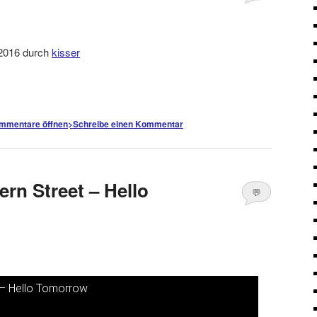
Kommentare
öffnen
>
l 2016 durch
kisser
mmentare öffnen
>
Schreibe einen Kommentar
ern Street – Hello
💬
Kommentare
öffnen
>
t – Hello Tomorrow
nsehen