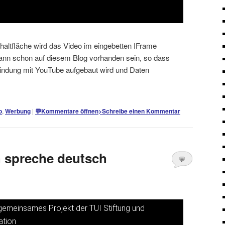
schaltfläche wird das Video im eingebetten IFrame
kann schon auf diesem Blog vorhanden sein, so dass
bindung mit YouTube aufgebaut wird und Daten
o
,
Werbung
|
💬
Kommentare öffnen
>
Schreibe einen Kommentar
ch spreche deutsch
💬
Kommentare
öffnen
>
 gemeinsames Projekt der TUI Stiftung und
nsehen
ation