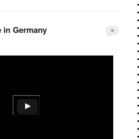
 in Germany
💬
Kommentare
öffnen
>
nsehen