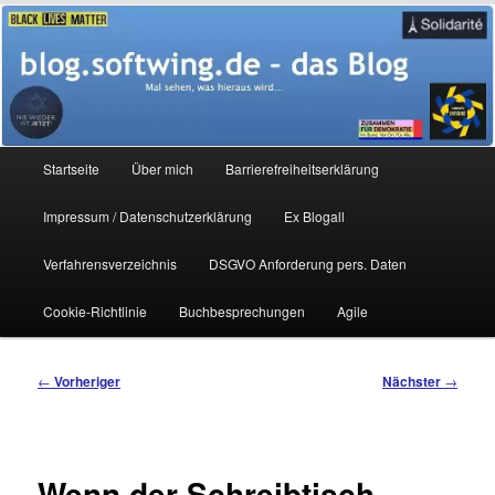
Zum
Mal sehen, was hieraus wird…
primären
Inhalt
springen
blog.softwing.de – das Blog
Hauptmenü
Startseite
Über mich
Barrierefreiheitserklärung
Impressum / Datenschutzerklärung
Ex Blogall
Verfahrensverzeichnis
DSGVO Anforderung pers. Daten
Cookie-Richtlinie
Buchbesprechungen
Agile
Beitragsnavigation
←
Vorheriger
Nächster
→
Wenn der Schreibtisch