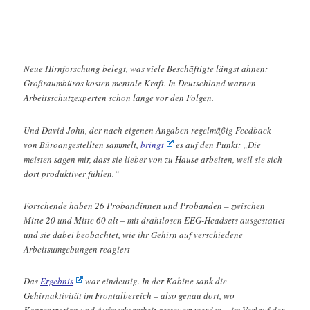
Neue Hirnforschung belegt, was viele Beschäftigte längst ahnen:
Großraumbüros kosten mentale Kraft. In Deutschland warnen
Arbeitsschutzexperten schon lange vor den Folgen.
Und David John, der nach eigenen Angaben regelmäßig Feedback
von Büroangestellten sammelt,
bringt
es auf den Punkt: „Die
meisten sagen mir, dass sie lieber von zu Hause arbeiten, weil sie sich
dort produktiver fühlen.“
Forschende haben 26 Probandinnen und Probanden – zwischen
Mitte 20 und Mitte 60 alt – mit drahtlosen EEG-Headsets ausgestattet
und sie dabei beobachtet, wie ihr Gehirn auf verschiedene
Arbeitsumgebungen reagiert
Das
Ergebnis
war eindeutig. In der Kabine sank die
Gehirnaktivität im Frontalbereich – also genau dort, wo
Konzentration und Aufmerksamkeit gesteuert werden – im Verlauf der