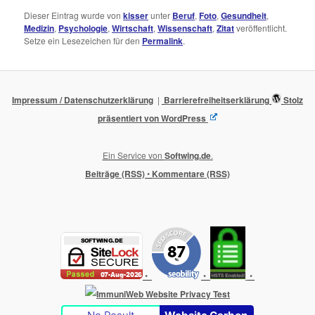
Dieser Eintrag wurde von
kisser
unter
Beruf
,
Foto
,
Gesundheit
,
Medizin
,
Psychologie
,
Wirtschaft
,
Wissenschaft
,
Zitat
veröffentlicht.
Setze ein Lesezeichen für den
Permalink
.
Impressum / Datenschutzerklärung
Barrierefreiheitserklärung
Stolz
präsentiert von WordPress
Ein Service von
Softwing.de
.
Beiträge (RSS)
•
Kommentare (RSS)
•
•
•