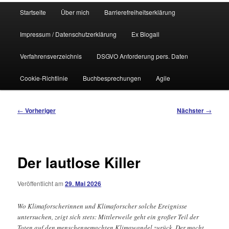
Hauptmenü
Startseite
Über mich
Barrierefreiheitserklärung
Impressum / Datenschutzerklärung
Ex Blogall
Verfahrensverzeichnis
DSGVO Anforderung pers. Daten
Cookie-Richtlinie
Buchbesprechungen
Agile
Beitragsnavigation
←
Vorheriger
Nächster
→
Der lautlose Killer
Veröffentlicht am
29. Mai 2026
Wo Klimaforscherinnen und Klimaforscher solche Ereignisse
untersuchen, zeigt sich stets: Mittlerweile geht ein großer Teil der
Toten auf den menschengemachten Klimawandel zurück. Der macht