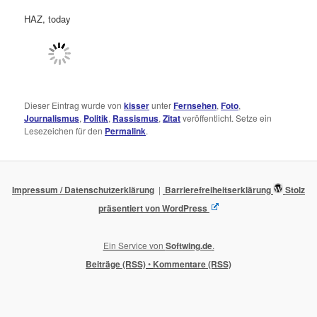
HAZ, today
Dieser Eintrag wurde von
kisser
unter
Fernsehen
,
Foto
,
Journalismus
,
Politik
,
Rassismus
,
Zitat
veröffentlicht. Setze ein
Lesezeichen für den
Permalink
.
Impressum / Datenschutzerklärung
Barrierefreiheitserklärung
Stolz
präsentiert von WordPress
Ein Service von
Softwing.de
.
Beiträge (RSS)
•
Kommentare (RSS)