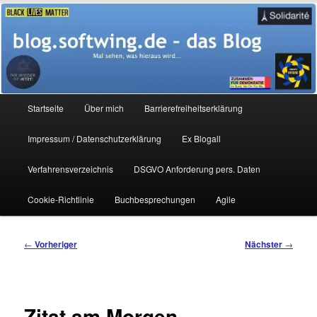
Zum
Mal sehen, was hieraus wird…
primären
Inhalt
springen
blog.softwing.de – das Blog
Hauptmenü
Startseite
Über mich
Barrierefreiheitserklärung
Impressum / Datenschutzerklärung
Ex Blogall
Verfahrensverzeichnis
DSGVO Anforderung pers. Daten
Cookie-Richtlinie
Buchbesprechungen
Agile
Beitragsnavigation
←
Vorheriger
Nächster
→
Zitat am Morgen