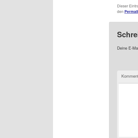
Dieser Eint
den
Permal
Schre
Deine E-Mai
Komment