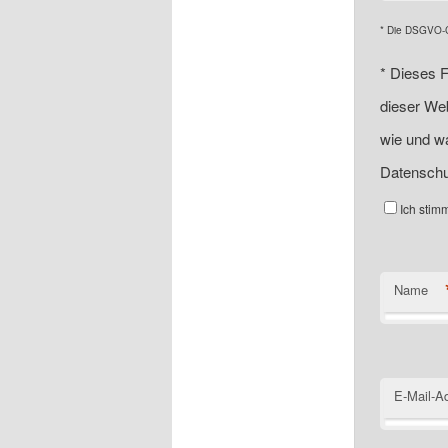
* Die DSGVO-Ch
*
Dieses F
dieser Web
wie und wa
Datenschu
Ich stim
Name
E-Mail-A