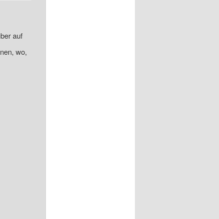
ber auf
onen, wo,