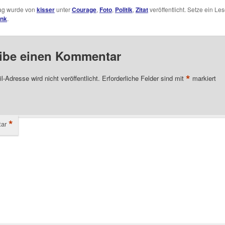
rag wurde von
kisser
unter
Courage
,
Foto
,
Politik
,
Zitat
veröffentlicht. Setze ein Le
ink
.
ibe einen Kommentar
*
l-Adresse wird nicht veröffentlicht.
Erforderliche Felder sind mit
markiert
*
ar