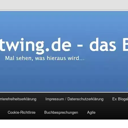
.de – das Blog
rierefreiheitserklärung
Impressum / Datenschutzerklärung
Ex Blogal
Cookie-Richtlinie
Buchbesprechungen
Agile