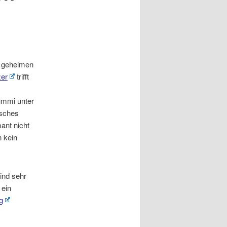
g geheimen
er
trifft
ummi unter
tsches
ant nicht
n kein
sind sehr
 ein
g