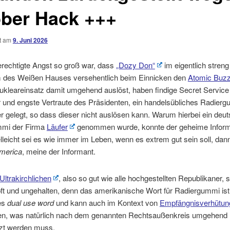
ber Hack +++
ht am
9. Juni 2026
erechtigte Angst so groß war, dass
„Dozy Don“
im eigentlich stren
des Weißen Hauses versehentlich beim Einnicken den
Atomic Buzz
ukleareinsatz damit umgehend auslöst, haben findige Secret Service
r und engste Vertraute des Präsidenten, ein handelsübliches Radierg
 gelegt, so dass dieser nicht auslösen kann. Warum hierbei ein deu
mmi der Firma
Läufer
genommen wurde, konnte der geheime Inform
lleicht sei es wie immer im Leben, wenn es extrem gut sein soll, dan
merica
, meine der Informant.
Ultrakirchlichen
, also so gut wie alle hochgestellten Republikaner, 
t und ungehalten, denn das amerikanische Wort für Radiergummi ist
es
dual use word
und kann auch im Kontext von
Empfängnisverhütun
, was natürlich nach dem genannten Rechtsaußenkreis umgehend
zt werden muss.