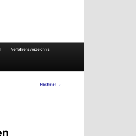
l
Verfahrensverzeichnis
Nächster
→
en