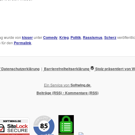
rag wurde von
kisser
unter
Comedy
,
Krieg
,
Politik
,
Rassismus
,
Scherz
veröffentlic
 für den
Permalink
.
 Datenschutzerklärung
Barrierefreiheitserklärung
Stolz präsentiert von
Ein Service von
Softwing.de
.
Beiträge (RSS)
•
Kommentare (RSS)