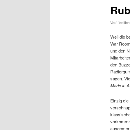
Rub
Veröffentlic
Weil die b
War Room 
und den N
Mitarbeite
den Buzzer
Radiergu
sagen. Vie
Made in A
Einzig die
verschnupf
klassisch
vorkommen
ausgemer