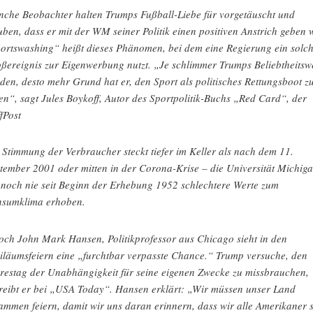
che Beobachter halten Trumps Fußball-Liebe für vorgetäuscht und
uben, dass er mit der WM seiner Politik einen positiven Anstrich geben w
ortswashing“ heißt dieses Phänomen, bei dem eine Regierung ein solc
ßereignis zur Eigenwerbung nutzt. „Je schlimmer Trumps Beliebtheitsw
den, desto mehr Grund hat er, den Sport als politisches Rettungsboot z
en“, sagt Jules Boykoff, Autor des Sportpolitik-Buchs „Red Card“, der
fPost
 Stimmung der Verbraucher steckt tiefer im Keller als nach dem 11.
tember 2001 oder mitten in der Corona-Krise – die Universität Michig
 noch nie seit Beginn der Erhebung 1952 schlechtere Werte zum
sumklima erhoben.
ch John Mark Hansen, Politikprofessor aus Chicago sieht in den
iläumsfeiern eine „furchtbar verpasste Chance.“ Trump versuche, den
restag der Unabhängigkeit für seine eigenen Zwecke zu missbrauchen,
reibt er bei „USA Today“. Hansen erklärt: „Wir müssen unser Land
ammen feiern, damit wir uns daran erinnern, dass wir alle Amerikaner 