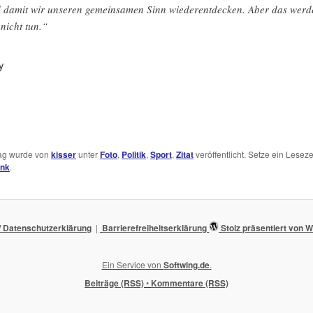
 damit wir unseren gemeinsamen Sinn wiederentdecken. Aber das werd
 nicht tun.“
y
rag wurde von
kisser
unter
Foto
,
Politik
,
Sport
,
Zitat
veröffentlicht. Setze ein Leseze
ink
.
 Datenschutzerklärung
Barrierefreiheitserklärung
Stolz präsentiert von
Ein Service von
Softwing.de
.
Beiträge (RSS)
•
Kommentare (RSS)