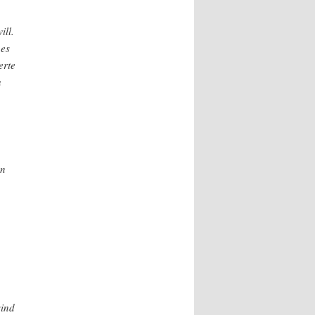
ill.
hes
erte
u
an
sind