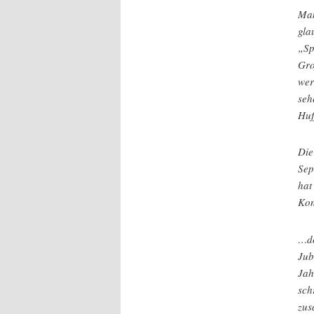
Man
gla
„Sp
Gro
wer
seh
Huf
Die
Sep
hat
Kon
…do
Jub
Jah
sch
zus