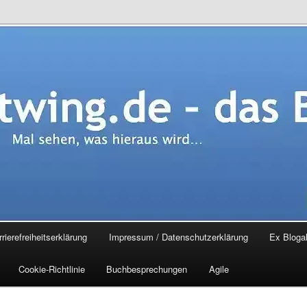
.de – das Blog
rierefreiheitserklärung
Impressum / Datenschutzerklärung
Ex Blogal
Cookie-Richtlinie
Buchbesprechungen
Agile