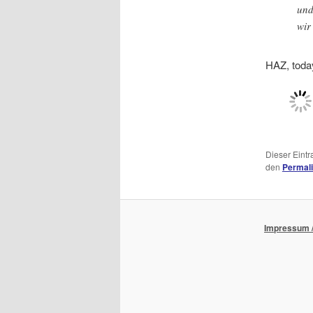
und
wir
HAZ, toda
Dieser Eint
den
Permal
Impressum /