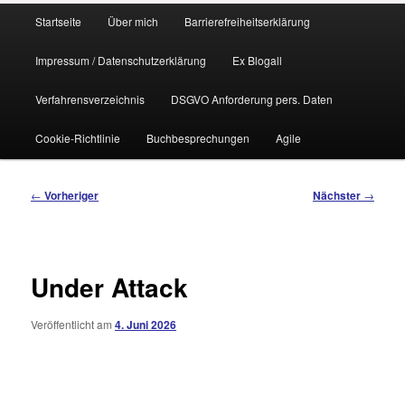
Hauptmenü
Startseite
Über mich
Barrierefreiheitserklärung
Impressum / Datenschutzerklärung
Ex Blogall
Verfahrensverzeichnis
DSGVO Anforderung pers. Daten
Cookie-Richtlinie
Buchbesprechungen
Agile
Beitragsnavigation
←
Vorheriger
Nächster
→
Under Attack
Veröffentlicht am
4. Juni 2026