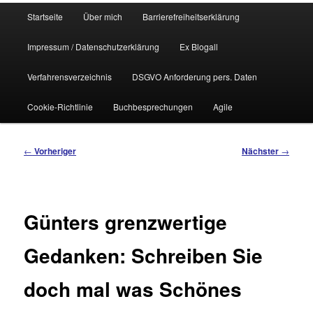
Hauptmenü
Startseite
Über mich
Barrierefreiheitserklärung
Impressum / Datenschutzerklärung
Ex Blogall
Verfahrensverzeichnis
DSGVO Anforderung pers. Daten
Cookie-Richtlinie
Buchbesprechungen
Agile
Beitragsnavigation
←
Vorheriger
Nächster
→
Günters grenzwertige
Gedanken: Schreiben Sie
doch mal was Schönes