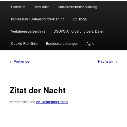
Hauptmenü
Startseite
Über mich
Barrierefreiheitserklärung
Impressum / Datenschutzerklärung
Ex Blogall
Verfahrensverzeichnis
DSGVO Anforderung pers. Daten
Cookie-Richtlinie
Buchbesprechungen
Agile
Beitragsnavigation
←
Vorheriger
Nächster
→
Zitat der Nacht
Veröffentlicht am
22. September 2025