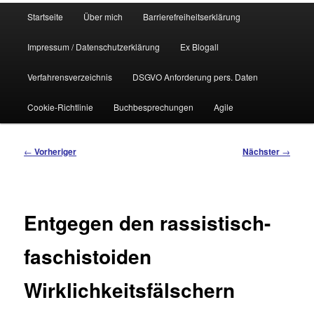
Hauptmenü
Startseite
Über mich
Barrierefreiheitserklärung
Impressum / Datenschutzerklärung
Ex Blogall
Verfahrensverzeichnis
DSGVO Anforderung pers. Daten
Cookie-Richtlinie
Buchbesprechungen
Agile
Beitragsnavigation
←
Vorheriger
Nächster
→
Entgegen den rassistisch-
faschistoiden
Wirklichkeitsfälschern