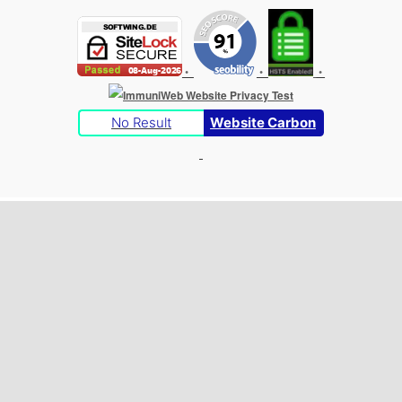
•
•
•
No Result
Website Carbon