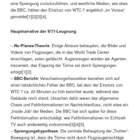
eine Sprengung zurückzuführen, und westliche Medien, wie etwa
die BBC, hätten den Einsturz von WTC 7 angeblich „im Voraus“
gemeldet[1][2][3][4].
Hauptnarrative der 9/11-Leugnung
–
No-Planes-Theorie
: Einige Akteure behaupten, die Bilder und
Videos von Flugzeugen, die in das World Trade Center
einschlagen, seien gefälscht. Augenzeugen würden als Agenten
inszeniert, das Elapsing der Türme sei durch Sprengungen
erfolgt[1][2].
–
BBC-Bericht:
Verschwörungstheoretiker beziehen sich auf
einen tatsächlichen Fehler der BBC, bei dem der Einsturz von
WTC 7 ca. 20 Minuten zu früh berichtet wurde, während das
Gebäude noch stand. Ursachen dafür waren das allgemeine
Chaos und Fehlinformationen im Nachrichtenfluss, nicht etwa ein
„Inside Job“ der Medien. Die BBC hat sich später für diese
Fehlinformation entschuldigt, wie Fehlinformationen im Echtzeit-
TV auch anderweitig vorkommen[3][4][5].
–
Sprengungshypothese
: Die zentrale Behauptung der „Truther“-
Bewegung ist, dass die Türme nicht durch Flugzeugeinschläge