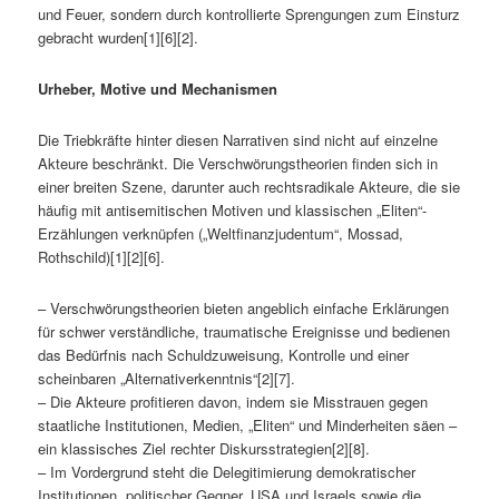
und Feuer, sondern durch kontrollierte Sprengungen zum Einsturz
gebracht wurden[1][6][2].
Urheber, Motive und Mechanismen
Die Triebkräfte hinter diesen Narrativen sind nicht auf einzelne
Akteure beschränkt. Die Verschwörungstheorien finden sich in
einer breiten Szene, darunter auch rechtsradikale Akteure, die sie
häufig mit antisemitischen Motiven und klassischen „Eliten“-
Erzählungen verknüpfen („Weltfinanzjudentum“, Mossad,
Rothschild)[1][2][6].
– Verschwörungstheorien bieten angeblich einfache Erklärungen
für schwer verständliche, traumatische Ereignisse und bedienen
das Bedürfnis nach Schuldzuweisung, Kontrolle und einer
scheinbaren „Alternativerkenntnis“[2][7].
– Die Akteure profitieren davon, indem sie Misstrauen gegen
staatliche Institutionen, Medien, „Eliten“ und Minderheiten säen –
ein klassisches Ziel rechter Diskursstrategien[2][8].
– Im Vordergrund steht die Delegitimierung demokratischer
Institutionen, politischer Gegner, USA und Israels sowie die