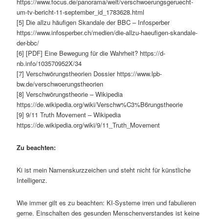
https://www.focus.de/panorama/welt/verschwoerungsgeruecht-
um-tv-bericht-11-september_id_1783628.html
[5] Die allzu häufigen Skandale der BBC – Infosperber
https://www.infosperber.ch/medien/die-allzu-haeufigen-skandale-
der-bbc/
[6] [PDF] Eine Bewegung für die Wahrheit? https://d-
nb.info/103570952X/34
[7] Verschwörungstheorien Dossier https://www.lpb-
bw.de/verschwoerungstheorien
[8] Verschwörungstheorie – Wikipedia
https://de.wikipedia.org/wiki/Verschw%C3%B6rungstheorie
[9] 9/11 Truth Movement – Wikipedia
https://de.wikipedia.org/wiki/9/11_Truth_Movement
Zu beachten:
Ki ist mein Namenskurzzeichen und steht nicht für künstliche
Intelligenz.
Wie immer gilt es zu beachten: KI-Systeme irren und fabulieren
gerne. Einschalten des gesunden Menschenverstandes ist keine