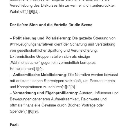
Verschiebung des Diskurses hin zu vermeintlich „unterdrückter
Wahrheit“[1][6][2].
Der tiefere Sinn und die Vorteile für die Szene
–
Politisierung und Polarisierung:
Die gezielte Streuung von
9/11-Leugnungsnarrativen dient der Schaffung und Verstärkung
von gesellschaftlicher Spaltung und Verunsicherung.
Extremistische Gruppen stellen sich als einzige
„Wahrheitssucher“ gegen ein vermeintlich korruptes
Establishment[1][9].
–
Antisemitische Mobilisierung
: Die Narrative werden bewusst
mit antisemitischen Stereotypen verknüpft, um Ressentiments
und Konspirationen zu schüren[1][2][8].
–
Vermarktung und Eigenprofilierung:
Autoren, Influencer und
Bewegungen generieren Aufmerksamkeit, Reichweite und
oftmals finanzielle Gewinne durch Bücher, Vorträge oder
Spenden[1][6][9].
Fazit