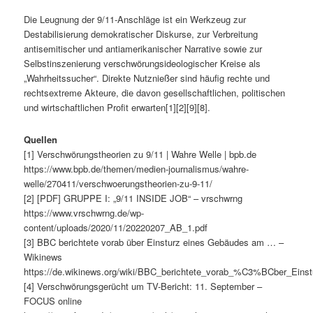
Die Leugnung der 9/11-Anschläge ist ein Werkzeug zur
Destabilisierung demokratischer Diskurse, zur Verbreitung
antisemitischer und antiamerikanischer Narrative sowie zur
Selbstinszenierung verschwörungsideologischer Kreise als
„Wahrheitssucher“. Direkte Nutznießer sind häufig rechte und
rechtsextreme Akteure, die davon gesellschaftlichen, politischen
und wirtschaftlichen Profit erwarten[1][2][9][8].
Quellen
[1] Verschwörungstheorien zu 9/11 | Wahre Welle | bpb.de
https://www.bpb.de/themen/medien-journalismus/wahre-
welle/270411/verschwoerungstheorien-zu-9-11/
[2] [PDF] GRUPPE I: „9/11 INSIDE JOB“ – vrschwrng
https://www.vrschwrng.de/wp-
content/uploads/2020/11/20220207_AB_1.pdf
[3] BBC berichtete vorab über Einsturz eines Gebäudes am … –
Wikinews
https://de.wikinews.org/wiki/BBC_berichtete_vorab_%C3%BCber_E
[4] Verschwörungsgerücht um TV-Bericht: 11. September –
FOCUS online