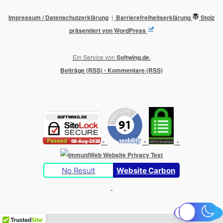
Impressum / Datenschutzerklärung
Barrierefreiheitserklärung
Stolz
präsentiert von WordPress
Ein Service von
Softwing.de
.
Beiträge (RSS)
•
Kommentare (RSS)
•
•
•
No Result
Website Carbon