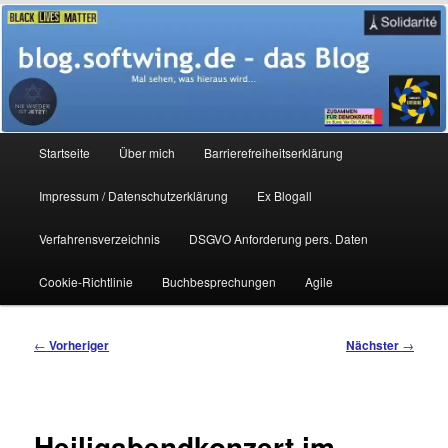
Zum
Mal sehen, was hieraus wird…
primären
Inhalt
springen
blog.softwing.de – das Blog
Hauptmenü
Startseite
Über mich
Barrierefreiheitserklärung
Impressum / Datenschutzerklärung
Ex Blogall
Verfahrensverzeichnis
DSGVO Anforderung pers. Daten
Cookie-Richtlinie
Buchbesprechungen
Agile
Beitragsnavigation
←
Vorheriger
Nächster
→
Heiligabendkonzert im