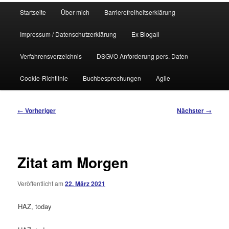
Hauptmenü
Startseite
Über mich
Barrierefreiheitserklärung
Impressum / Datenschutzerklärung
Ex Blogall
Verfahrensverzeichnis
DSGVO Anforderung pers. Daten
Cookie-Richtlinie
Buchbesprechungen
Agile
Beitragsnavigation
←
Vorheriger
Nächster
→
Zitat am Morgen
Veröffentlicht am
22. März 2021
HAZ, today