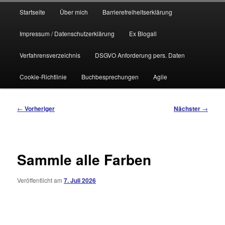
Hauptmenü
Startseite
Über mich
Barrierefreiheitserklärung
Impressum / Datenschutzerklärung
Ex Blogall
Verfahrensverzeichnis
DSGVO Anforderung pers. Daten
Cookie-Richtlinie
Buchbesprechungen
Agile
Beitragsnavigation
←
Vorheriger
Nächster
→
Sammle alle Farben
Veröffentlicht am
7. Juli 2026