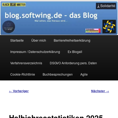
Zum
Mal sehen, was hieraus wird…
primären
Inhalt
springen
blog.softwing.de – das Blog
Hauptmenü
Startseite
Über mich
Barrierefreiheitserklärung
Impressum / Datenschutzerklärung
Ex Blogall
Verfahrensverzeichnis
DSGVO Anforderung pers. Daten
Cookie-Richtlinie
Buchbesprechungen
Agile
Beitragsnavigation
←
Vorheriger
Nächster
→
Halbjahresstatistiken 2025