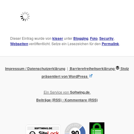
Dieser Eintrag wurde von
kisser
unter
Blogging
,
Foto
,
Security
,
Webseiten
veröffentlicht. Setze ein Lesezeichen für den
Permalink
.
Impressum / Datenschutzerklärung
Barrierefreiheitserklärung
Stolz
präsentiert von WordPress
Ein Service von
Softwing.de
.
Beiträge (RSS)
•
Kommentare (RSS)