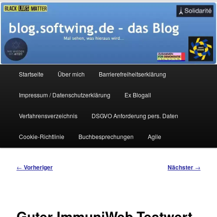
Zum
Mal sehen, was hieraus wird…
primären
Inhalt
springen
blog.softwing.de – das Blog
Hauptmenü
Startseite
Über mich
Barrierefreiheitserklärung
Impressum / Datenschutzerklärung
Ex Blogall
Verfahrensverzeichnis
DSGVO Anforderung pers. Daten
Cookie-Richtlinie
Buchbesprechungen
Agile
Beitragsnavigation
←
Vorheriger
Nächster
→
Guter ImmuniWeb-Testwert