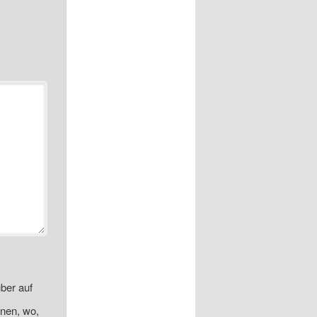
ber auf
onen, wo,