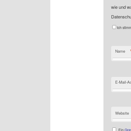
wie und wa
Datenschu
Ich stim
Name
E-Mail-A
Website
Ein
Gra