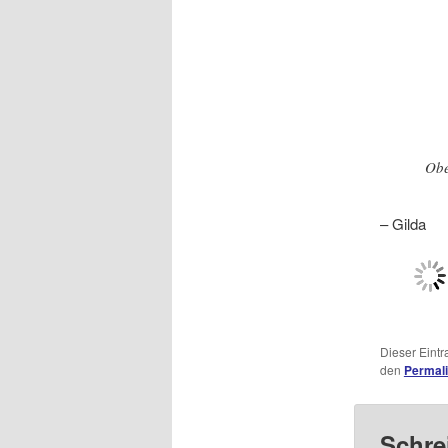
Obe
– Gilda
Dieser Eint
den
Permal
Schre