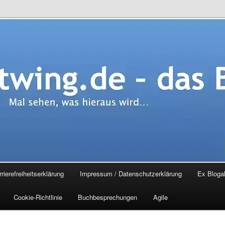
.de – das Blog
rierefreiheitserklärung
Impressum / Datenschutzerklärung
Ex Blogal
Cookie-Richtlinie
Buchbesprechungen
Agile