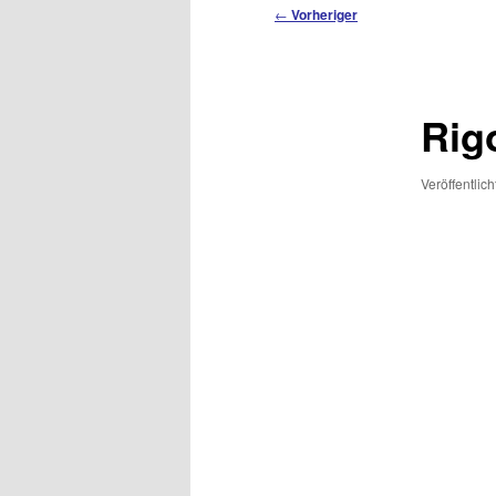
Beitragsnavigation
←
Vorheriger
Rig
Veröffentlic