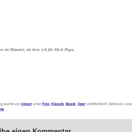
n im Himmel, da bete ich für Dich Papa.
rag wurde von
kisser
unter
Foto
,
Klassik
,
Musik
,
Oper
veröffentlicht. Setze ein Les
ink
.
ibe einen Kommentar