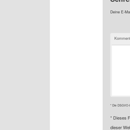
Deine E-Mai
Komment
* Die DSGVO-Ch
*
Dieses F
dieser Web