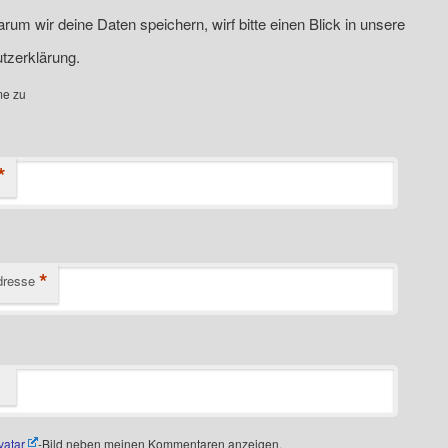
rum wir deine Daten speichern, wirf bitte einen Blick in unsere
tzerklärung.
me zu
*
*
dresse
vatar
-Bild neben meinen Kommentaren anzeigen.