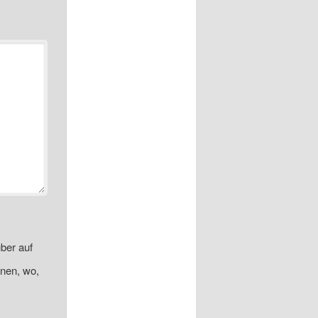
ber auf
onen, wo,