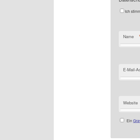
Ich stim
Name
E-Mail-A
Website
Ein
Gra