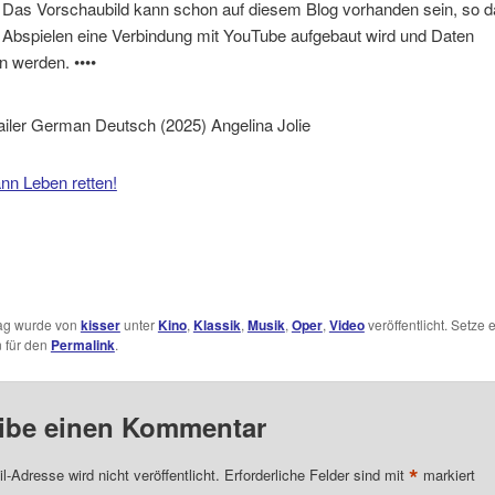
. Das Vorschaubild kann schon auf diesem Blog vorhanden sein, so 
 Abspielen eine Verbindung mit YouTube aufgebaut wird und Daten
n werden. ••••
iler German Deutsch (2025) Angelina Jolie
nn Leben retten!
rag wurde von
kisser
unter
Kino
,
Klassik
,
Musik
,
Oper
,
Video
veröffentlicht. Setze 
 für den
Permalink
.
ibe einen Kommentar
*
l-Adresse wird nicht veröffentlicht.
Erforderliche Felder sind mit
markiert