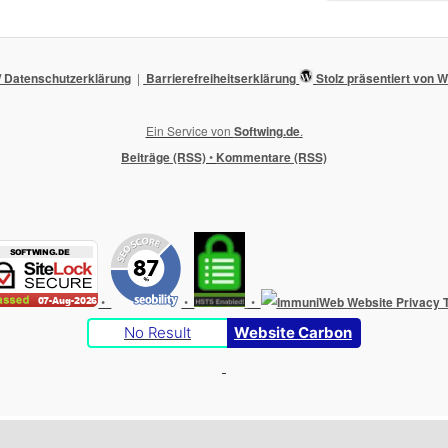
 Datenschutzerklärung
Barrierefreiheitserklärung
Stolz präsentiert von
Ein Service von
Softwing.de
.
Beiträge (RSS)
•
Kommentare (RSS)
•
•
•
No Result
Website Carbon