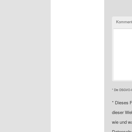
Komment
* Die DSGVO-Ch
*
Dieses F
dieser Web
wie und wa
Datenschu