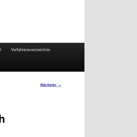
l
Verfahrensverzeichnis
Nächster
→
h