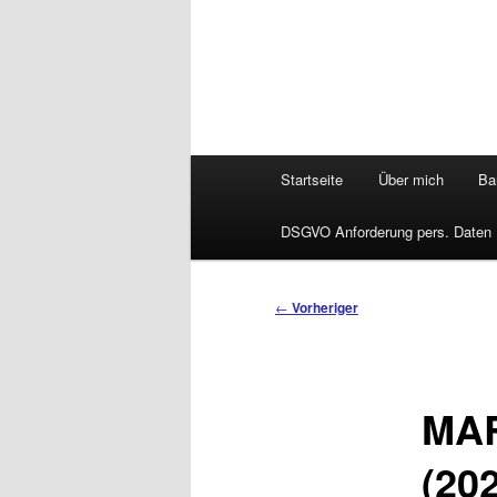
Hauptmenü
Startseite
Über mich
Bar
DSGVO Anforderung pers. Daten
Beitragsnavigation
←
Vorheriger
MAR
(20