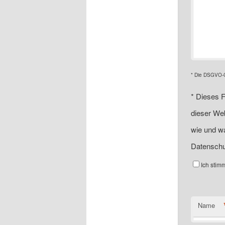
* Die DSGVO-Ch
*
Dieses F
dieser Web
wie und wa
Datenschu
Ich stim
Name