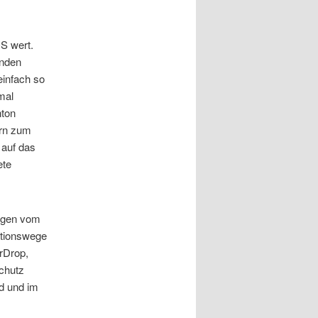
S wert.
unden
einfach so
mal
nton
ern zum
 auf das
ete
angen vom
ationswege
irDrop,
chutz
nd und im