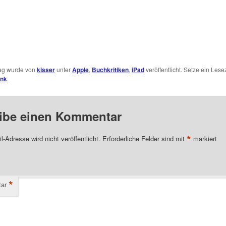
rag wurde von
kisser
unter
Apple
,
Buchkritiken
,
iPad
veröffentlicht. Setze ein Lese
ink
.
ibe einen Kommentar
*
l-Adresse wird nicht veröffentlicht.
Erforderliche Felder sind mit
markiert
*
ar