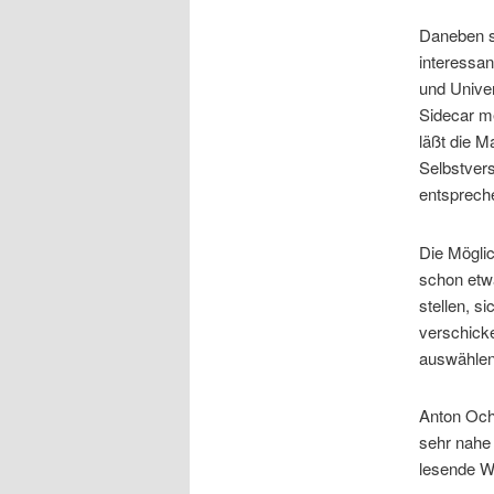
Daneben s
interessan
und Univer
Sidecar me
läßt die 
Selbstvers
entspreche
Die Möglic
schon etw
stellen, s
verschick
auswählen.
Anton Och
sehr nahe
lesende We