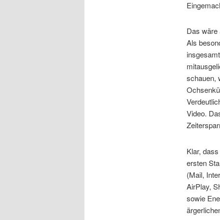
Eingemacht
Das wäre 
Als besond
insgesamt)
mitausgeli
schauen, w
Ochsenküh
Verdeutlic
Video. Das
Zeiterspar
Klar, das
ersten Sta
(Mail, Int
AirPlay, S
sowie Ener
ärgerliche