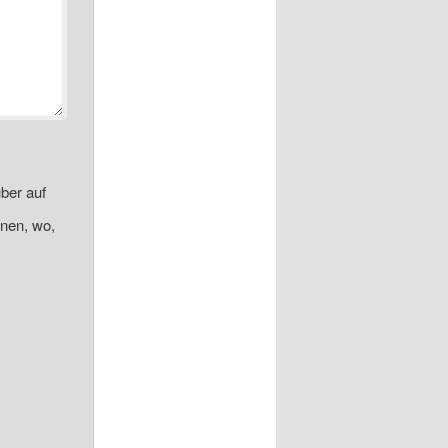
ber auf
onen, wo,