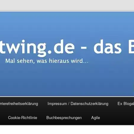
.de – das Blog
rierefreiheitserklärung
Impressum / Datenschutzerklärung
Ex Blogal
Cookie-Richtlinie
Buchbesprechungen
Agile