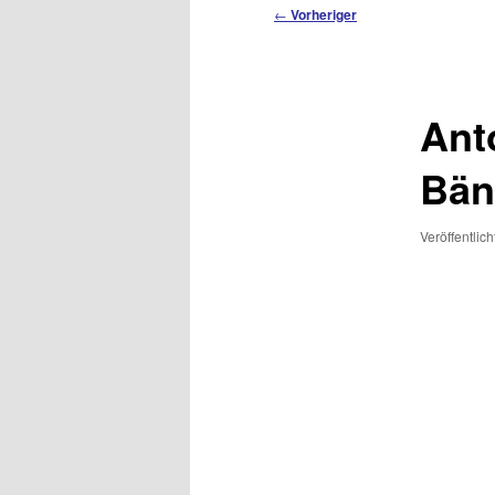
Beitragsnavigation
←
Vorheriger
Ant
Bän
Veröffentlic