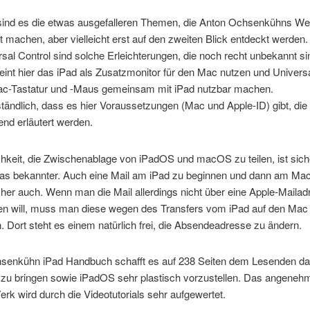
ind es die etwas ausgefalleren Themen, die Anton Ochsenkühns We
t machen, aber vielleicht erst auf den zweiten Blick entdeckt werden.
sal Control sind solche Erleichterungen, die noch recht unbekannt si
int hier das iPad als Zusatzmonitor für den Mac nutzen und Universa
Mac-Tastatur und -Maus gemeinsam mit iPad nutzbar machen.
tändlich, dass es hier Voraussetzungen (Mac und Apple-ID) gibt, die
nd erläutert werden.
hkeit, die Zwischenablage von iPadOS und macOS zu teilen, ist sich
as bekannter. Auch eine Mail am iPad zu beginnen und dann am Mac 
icher auch. Wenn man die Mail allerdings nicht über eine Apple-Maila
en will, muss man diese wegen des Transfers vom iPad auf den Mac 
 Dort steht es einem natürlich frei, die Absendeadresse zu ändern.
senkühn iPad Handbuch schafft es auf 238 Seiten dem Lesenden da
 zu bringen sowie iPadOS sehr plastisch vorzustellen. Das angeneh
rk wird durch die Videotutorials sehr aufgewertet.