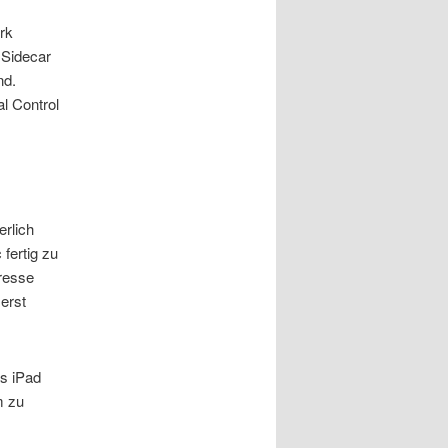
rk
 Sidecar
nd.
l Control
erlich
fertig zu
dresse
erst
s iPad
m zu