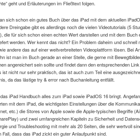
e“ geht und Erläuterungen im Fließtext folgen.
an sich schon ein gutes Buch über das iPad mit dem aktuellen iPadO
ere Dreingabe gibt es allerdings noch die vielen Videotutorials (5 St
, die für sich schon einen echten Wert darstellen und mit dem Buch 
efert werden. Wer kennt das nicht? Ein Problem daheim und schnell 
ie andere das auf einer weitverbreiteten Videoplattform lösen. Bei A
n ist man im Buch gerade an einer Stelle, die gerne mit Bewegtbild
hen angereichert sein sollte und findet dann den entsprechenden Link
 ist nicht nur sehr praktisch, das ist auch zum Teil eine ausgezeichn
nis, da das lästige try & error nach Buchanleitung entfällt.
s das iPad Handbuch alles zum iPad sowie iPadOS 16 bringt. Angef
rten mit dem iPad, die wichtigsten Einstellungen über die Kommunik
ernet, etc.) die Stores von Apple sowie die Apple-typischen Begriffe (A
harePlay) und zwei umfangreichen Kapiteln zu Sicherheit und Datens
gie und Troubleshooting mit mehr als 20 Seiten, die sehr wertvoll si
n Fall, dass das iPad zickt ein guter Anlaufpunkt sind.