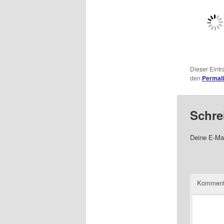
Dieser Eint
den
Permal
Schre
Deine E-Mai
Komment