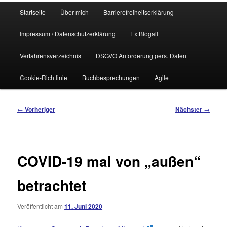
Hauptmenü
Startseite
Über mich
Barrierefreiheitserklärung
Impressum / Datenschutzerklärung
Ex Blogall
Verfahrensverzeichnis
DSGVO Anforderung pers. Daten
Cookie-Richtlinie
Buchbesprechungen
Agile
Beitragsnavigation
←
Vorheriger
Nächster
→
COVID-19 mal von „außen“
betrachtet
Veröffentlicht am
11. Juni 2020