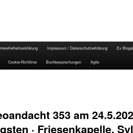
rierefreiheitserklärung
Impressum / Datenschutzerklärung
Ex Blogal
Cookie-Richtlinie
Buchbesprechungen
Agile
eoandacht 353 am 24.5.202
gsten · Friesenkapelle, Syl