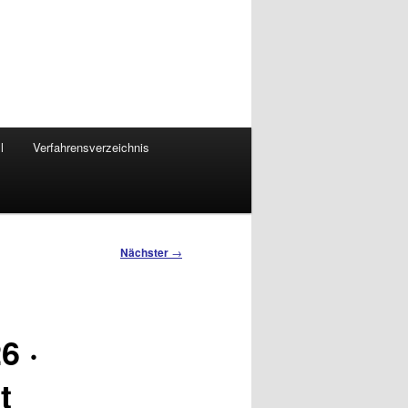
l
Verfahrensverzeichnis
Nächster
→
6 ·
t