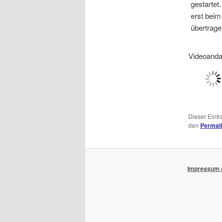
gestartet
erst beim
übertrage
Videoandac
Dieser Eint
den
Permal
Impressum /