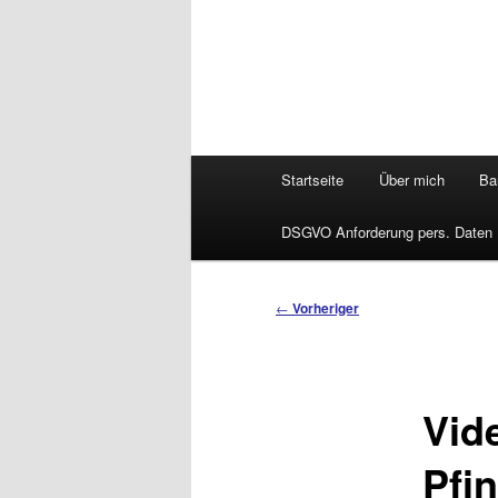
Hauptmenü
Startseite
Über mich
Bar
DSGVO Anforderung pers. Daten
Beitragsnavigation
←
Vorheriger
Vid
Pfin