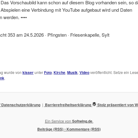
. Das Vorschaubild kann schon auf diesem Blog vorhanden sein, so 
 Abspielen eine Verbindung mit YouTube aufgebaut wird und Daten
n werden. ••••
ht 353 am 24.5.2026 · Pfingsten · Friesenkapelle, Sylt
rag wurde von
kisser
unter
Foto
,
Kirche
,
Musik
,
Video
veröffentlicht. Setze ein Les
ink
.
 Datenschutzerklärung
Barrierefreiheitserklärung
Stolz präsentiert von
Ein Service von
Softwing.de
.
Beiträge (RSS)
•
Kommentare (RSS)