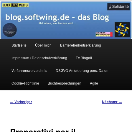
Zum
Mal sehen, was hieraus wird…
primären
Inhalt
springen
blog.softwing.de – das Blog
Hauptmenü
Startseite
Über mich
Barrierefreiheitserklärung
Impressum / Datenschutzerklärung
Ex Blogall
Verfahrensverzeichnis
DSGVO Anforderung pers. Daten
Cookie-Richtlinie
Buchbesprechungen
Agile
Beitragsnavigation
←
Vorheriger
Nächster
→
Preparativi per il