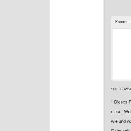
Komment
* Die DSGVO-Ch
*
Dieses F
dieser Web
wie und wa
Datenschu