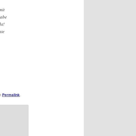
mit
habe
ht!
nte
en
Permalink
.