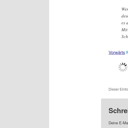
Wen
deu
es 
Mit
Sch
Vorwärts
Dieser Eint
Schre
Deine E-Mai