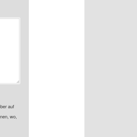
ber auf
onen, wo,