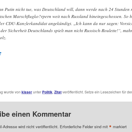
n Putin nicht tue, was Deutschland will, dann werde nach 24 Stunden 
tschen Marschflugko?rpern weit nach Russland hineingeschossen. So 
der CDU-Kanzlerkandidat angekündigt. „Ich kann da nur sagen: Vorsic
 der Sicherheit Deutschlands spielt man nicht Russisch-Roulette!“, mah
olz.
rag wurde von
kisser
unter
Politik
,
Zitat
veröffentlicht. Setze ein Lesezeichen für d
ibe einen Kommentar
*
l-Adresse wird nicht veröffentlicht.
Erforderliche Felder sind mit
markiert