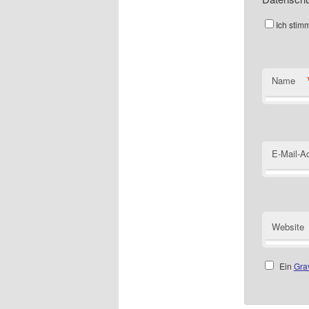
Ich stim
Name
E-Mail-A
Website
Ein
Gra