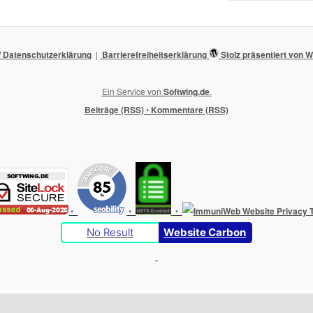
 Datenschutzerklärung
Barrierefreiheitserklärung
Stolz präsentiert von
Ein Service von
Softwing.de
.
Beiträge (RSS)
•
Kommentare (RSS)
•
•
•
No Result
Website Carbon