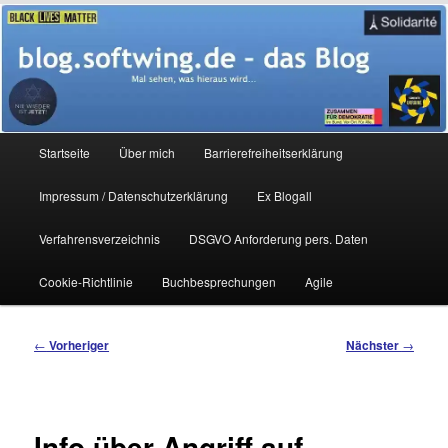
Zum
Mal sehen, was hieraus wird…
primären
Inhalt
springen
blog.softwing.de – das Blog
Hauptmenü
Startseite
Über mich
Barrierefreiheitserklärung
Impressum / Datenschutzerklärung
Ex Blogall
Verfahrensverzeichnis
DSGVO Anforderung pers. Daten
Cookie-Richtlinie
Buchbesprechungen
Agile
Beitragsnavigation
←
Vorheriger
Nächster
→
Info über Angriff auf