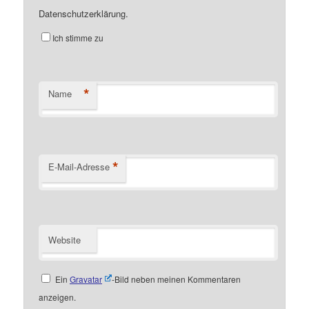
Datenschutzerklärung.
Ich stimme zu
*
Name
*
E-Mail-Adresse
Website
Ein
Gravatar
-Bild neben meinen Kommentaren
anzeigen.