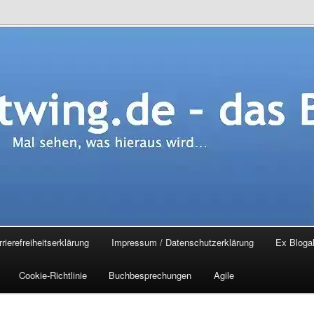
.de – das Blog
rierefreiheitserklärung
Impressum / Datenschutzerklärung
Ex Blogal
Cookie-Richtlinie
Buchbesprechungen
Agile