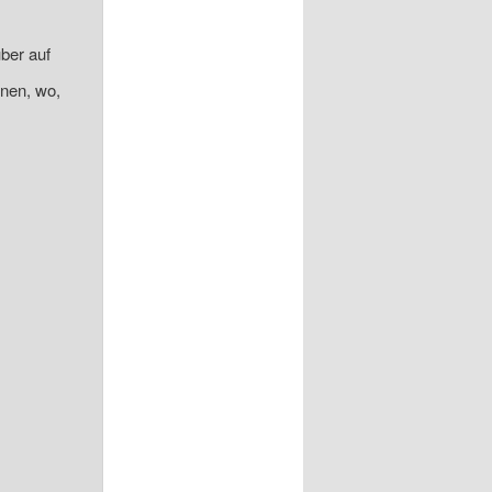
ber auf
onen, wo,