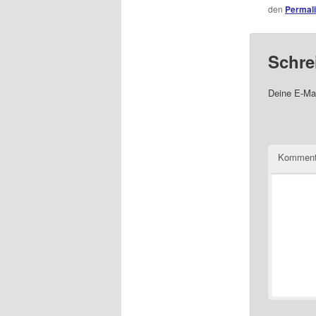
den
Permal
Schre
Deine E-Mai
Komment