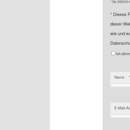
* Die DSGVO-Ch
*
Dieses F
dieser Web
wie und wa
Datenschu
Ich stim
Name
E-Mail-A