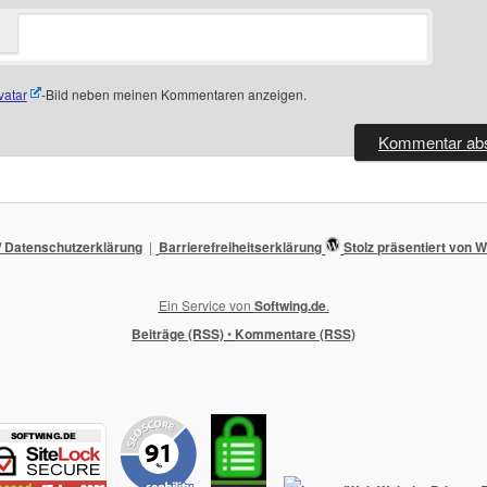
vatar
-Bild neben meinen Kommentaren anzeigen.
 Datenschutzerklärung
Barrierefreiheitserklärung
Stolz präsentiert von
Ein Service von
Softwing.de
.
Beiträge (RSS)
•
Kommentare (RSS)