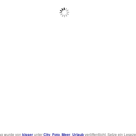
rag wurde von
kisser
unter
City
,
Foto
,
Meer
,
Urlaub
veröffentlicht. Setze ein Leseze