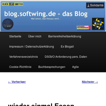
Zum
Mal sehen, was hieraus wird…
primären
Inhalt
springen
blog.softwing.de – das Blog
Hauptmenü
Startseite
Über mich
Barrierefreiheitserklärung
Impressum / Datenschutzerklärung
Ex Blogall
Verfahrensverzeichnis
DSGVO Anforderung pers. Daten
Cookie-Richtlinie
Buchbesprechungen
Agile
Beitragsnavigation
←
Vorheriger
Nächster
→
wieder einmal Essen