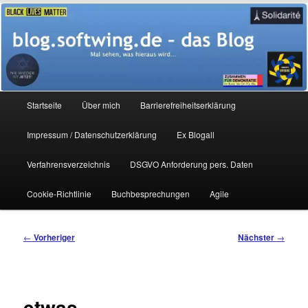
Zum
Mal sehen, was hieraus wird…
primären
Inhalt
springen
blog.softwing.de – das Blog
Hauptmenü
Startseite
Über mich
Barrierefreiheitserklärung
Impressum / Datenschutzerklärung
Ex Blogall
Verfahrensverzeichnis
DSGVO Anforderung pers. Daten
Cookie-Richtlinie
Buchbesprechungen
Agile
Beitragsnavigation
←
Vorheriger
Nächster
→
etwas