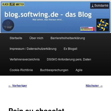
Zum
Mal sehen, was hieraus wird…
primären
Inhalt
springen
blog.softwing.de – das Blog
Hauptmenü
Startseite
Über mich
Barrierefreiheitserklärung
Impressum / Datenschutzerklärung
Ex Blogall
Verfahrensverzeichnis
DSGVO Anforderung pers. Daten
Cookie-Richtlinie
Buchbesprechungen
Agile
Beitragsnavigation
←
Vorheriger
Nächster
→
Pain au chocolat