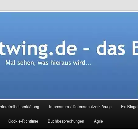
.de – das Blog
rierefreiheitserklärung
Impressum / Datenschutzerklärung
Ex Blogal
Cookie-Richtlinie
Buchbesprechungen
Agile