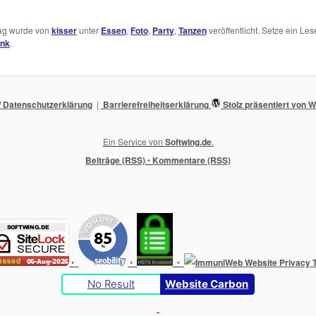
rag wurde von
kisser
unter
Essen
,
Foto
,
Party
,
Tanzen
veröffentlicht. Setze ein Les
ink
.
 Datenschutzerklärung
Barrierefreiheitserklärung
Stolz präsentiert von
Ein Service von
Softwing.de
.
Beiträge (RSS)
•
Kommentare (RSS)
•
•
•
No Result
Website Carbon