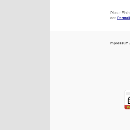
Dieser Eint
den
Permal
Impressum /