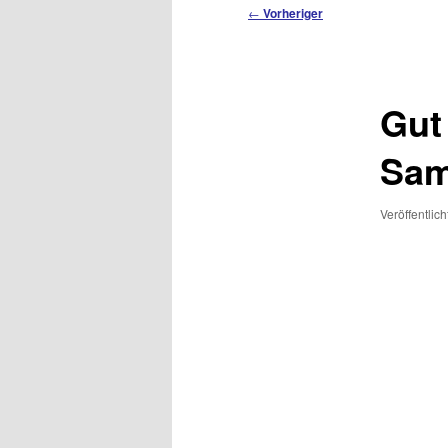
Beitragsnavigation
←
Vorheriger
Gut
Sam
Veröffentlic