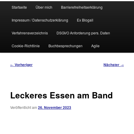
Hauptmenü
Startseite
Über mich
Barrierefreiheitserklärung
Impressum / Datenschutzerklärung
Ex Blogall
Verfahrensverzeichnis
DSGVO Anforderung pers. Daten
Cookie-Richtlinie
Buchbesprechungen
Agile
Beitragsnavigation
←
Vorheriger
Nächster
→
Leckeres Essen am Band
Veröffentlicht am
26. November 2023