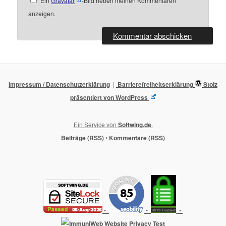
Ein
Gravatar
-Bild neben meinen Kommentaren
anzeigen.
Impressum / Datenschutzerklärung
Barrierefreiheitserklärung
Stolz
präsentiert von WordPress
Ein Service von
Softwing.de
.
Beiträge (RSS)
•
Kommentare (RSS)
•
•
•