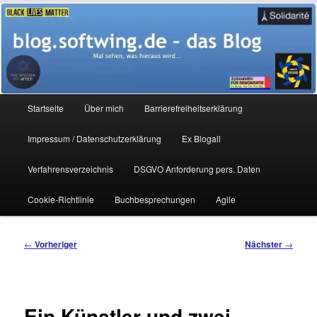
Zum
Mal sehen, was hieraus wird…
primären
Inhalt
springen
blog.softwing.de – das Blog
Hauptmenü
Startseite
Über mich
Barrierefreiheitserklärung
Impressum / Datenschutzerklärung
Ex Blogall
Verfahrensverzeichnis
DSGVO Anforderung pers. Daten
Cookie-Richtlinie
Buchbesprechungen
Agile
Beitragsnavigation
←
Vorheriger
Nächster
→
Ein Künstler und zwei