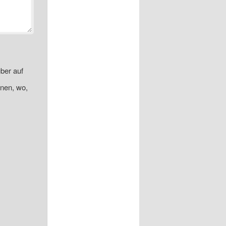
ber auf
onen, wo,