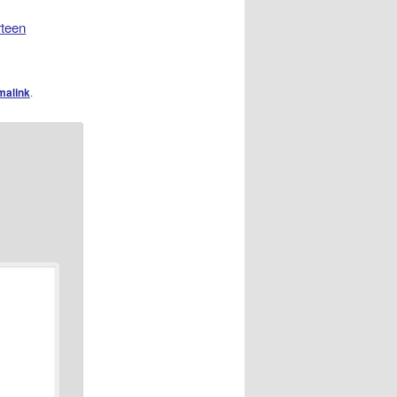
rteen
malink
.