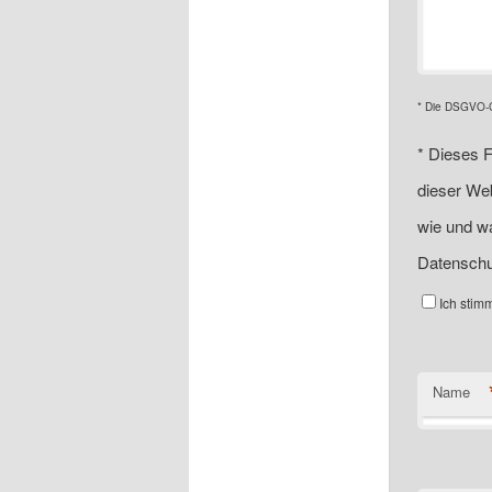
* Die DSGVO-Ch
*
Dieses F
dieser Web
wie und wa
Datenschu
Ich stim
Name