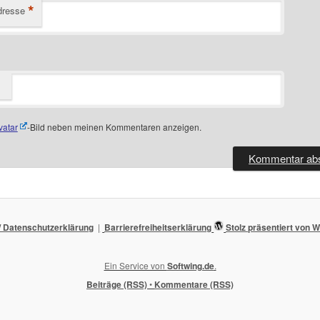
*
dresse
vatar
-Bild neben meinen Kommentaren anzeigen.
 Datenschutzerklärung
Barrierefreiheitserklärung
Stolz präsentiert von
Ein Service von
Softwing.de
.
Beiträge (RSS)
•
Kommentare (RSS)