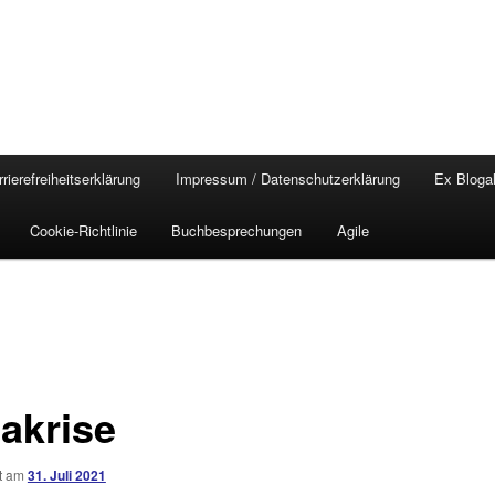
rierefreiheitserklärung
Impressum / Datenschutzerklärung
Ex Blogal
Cookie-Richtlinie
Buchbesprechungen
Agile
akrise
ht am
31. Juli 2021