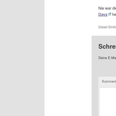
Nie war d
Days
he
Dieser Eint
Schre
Deine E-Mai
Komment