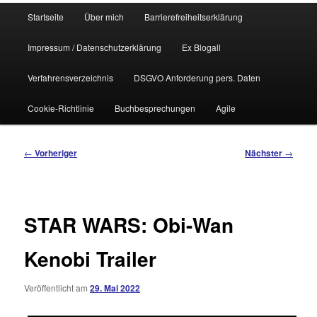
Hauptmenü
Startseite
Über mich
Barrierefreiheitserklärung
Impressum / Datenschutzerklärung
Ex Blogall
Verfahrensverzeichnis
DSGVO Anforderung pers. Daten
Cookie-Richtlinie
Buchbesprechungen
Agile
Beitragsnavigation
←
Vorheriger
Nächster
→
STAR WARS: Obi-Wan
Kenobi Trailer
Veröffentlicht am
29. Mai 2022