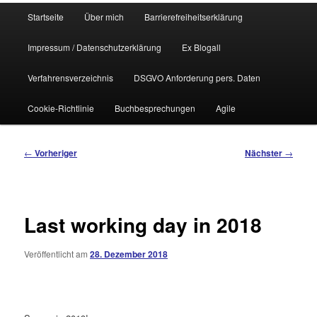
Hauptmenü
Startseite
Über mich
Barrierefreiheitserklärung
Impressum / Datenschutzerklärung
Ex Blogall
Verfahrensverzeichnis
DSGVO Anforderung pers. Daten
Cookie-Richtlinie
Buchbesprechungen
Agile
Beitragsnavigation
←
Vorheriger
Nächster
→
Last working day in 2018
Veröffentlicht am
28. Dezember 2018