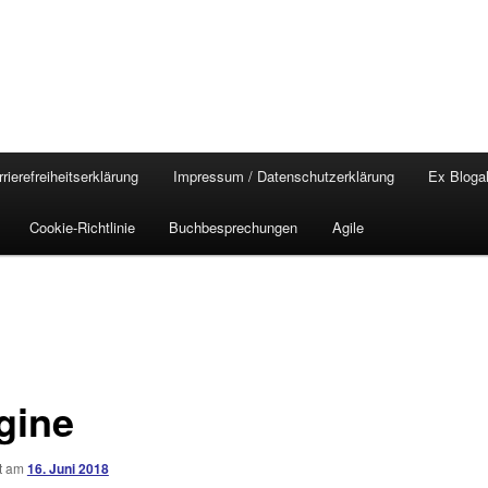
rierefreiheitserklärung
Impressum / Datenschutzerklärung
Ex Blogal
Cookie-Richtlinie
Buchbesprechungen
Agile
gine
ht am
16. Juni 2018