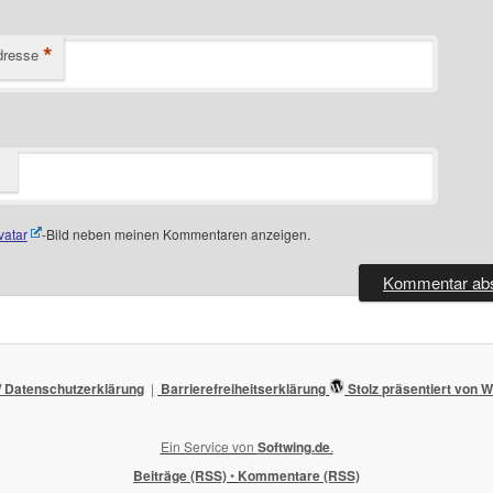
*
dresse
vatar
-Bild neben meinen Kommentaren anzeigen.
 Datenschutzerklärung
Barrierefreiheitserklärung
Stolz präsentiert von
Ein Service von
Softwing.de
.
Beiträge (RSS)
•
Kommentare (RSS)