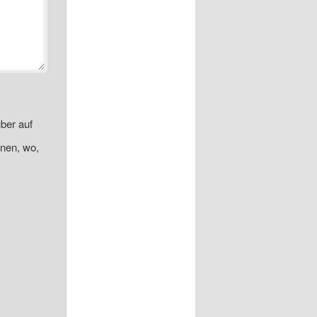
ber auf
onen, wo,