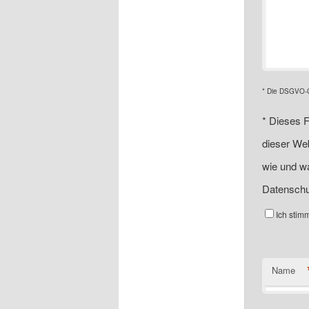
* Die DSGVO-Ch
*
Dieses F
dieser Web
wie und wa
Datenschu
Ich stim
Name