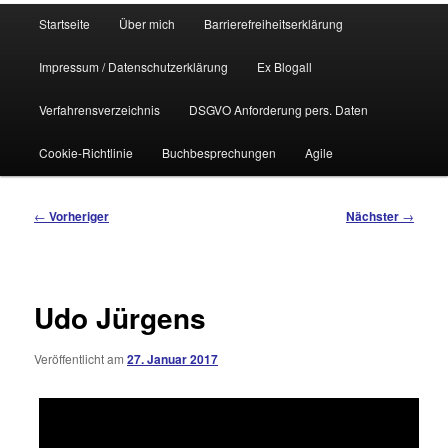
Hauptmenü
Startseite
Über mich
Barrierefreiheitserklärung
Impressum / Datenschutzerklärung
Ex Blogall
Verfahrensverzeichnis
DSGVO Anforderung pers. Daten
Cookie-Richtlinie
Buchbesprechungen
Agile
Beitragsnavigation
←
Vorheriger
Nächster
→
Udo Jürgens
Veröffentlicht am
27. Januar 2017
Dieses Video auf YouTube ansehen